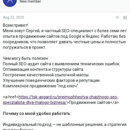
New member
Aug 22, 2025
#3
Всем привет!
Меня зовут Сергей, я частный SEO-специалист с более семи лет
опыта в продвижении сайтов под Google и Яндекс. Работаю без
посредников, что позволяет давать честные цены и полностью
погружаться в проект.
Чем могу быть полезен:
Полный SEO-аудит сайта с выявлением технических ошибок.
Оптимизация контента и структуры сайта.
Построение качественной ссылочной массы.
Улучшение поведенческих факторов и репутации.
Комплексное продвижение "под ключ".
<a href=
https://tsk-asgard.ru/preimushhestva-chastnogo-seo-
speczialista-dlya-malogo-biznesa/
>Продвижение сайтов</a>
Почему со мной удобно работать:
Индивидуальный подход — не шаблонные решения, а стратегия
под ваш бизнес.