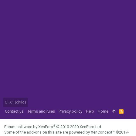
UI.X1 (child)
Contact us
Terms and rules
Privacy policy
Help
Home
R
S
S
®
Forum software by XenForo
© 2010-2020 XenForo Ltd.
Some of the add-ons on this site are powered by
XenConcept™
©2017-