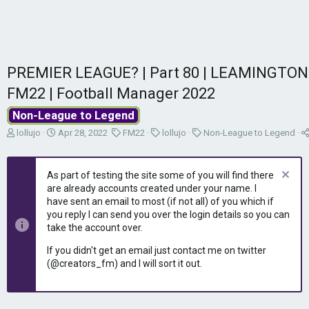
PREMIER LEAGUE? | Part 80 | LEAMINGTON
FM22 | Football Manager 2022
Non-League to Legend
T
S
C
C
C
lollujo
Apr 28, 2022
FM22
lollujo
Non-League to Legend
h
t
a
a
a
r
a
t
t
t
e
r
e
e
e
As part of testing the site some of you will find there
a
t
g
g
g
are already accounts created under your name. I
d
d
o
o
o
have sent an email to most (if not all) of you which if
s
a
r
r
r
you reply I can send you over the login details so you can
t
t
y
y
y
take the account over.
a
e
r
If you didn't get an email just contact me on twitter
t
(@creators_fm) and I will sort it out.
e
r