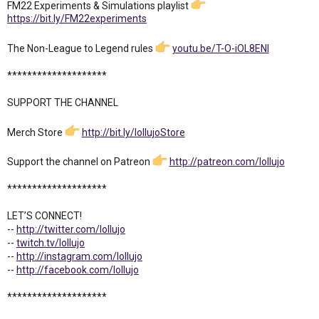
FM22 Experiments & Simulations playlist
https://bit.ly/FM22experiments
The Non-League to Legend rules
youtu.be/T-O-iOL8ENI
********************
SUPPORT THE CHANNEL
Merch Store
http://bit.ly/lollujoStore
Support the channel on Patreon
http://patreon.com/lollujo
********************
LET’S CONNECT!
--
http://twitter.com/lollujo
--
twitch.tv/lollujo
--
http://instagram.com/lollujo
--
http://facebook.com/lollujo
********************