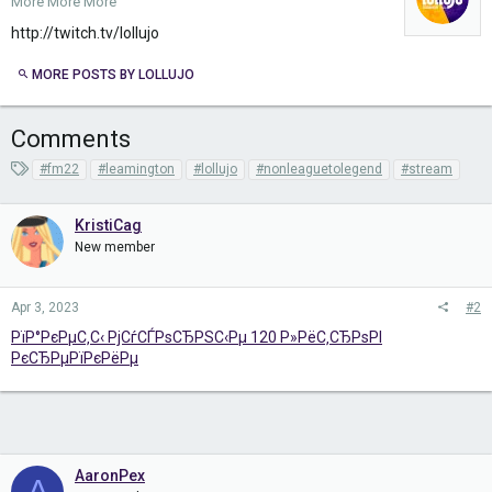
More More More
http://twitch.tv/lollujo
MORE POSTS BY LOLLUJO
Comments
T
#fm22
#leamington
#lollujo
#nonleaguetolegend
#stream
a
g
KristiCag
s
New member
Apr 3, 2023
#2
РїР°РєРµС‚С‹ РјСѓСЃРѕСЂРЅС‹Рµ 120 Р»РёС‚СЂРѕРІ
РєСЂРµРїРєРёРµ
AaronPex
A