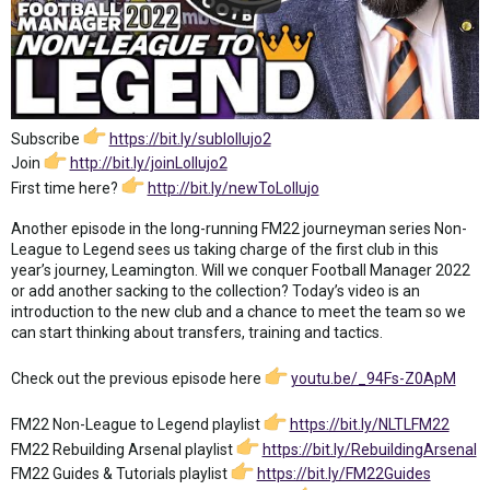
Subscribe
https://bit.ly/sublollujo2
Join
http://bit.ly/joinLollujo2
First time here?
http://bit.ly/newToLollujo
Another episode in the long-running FM22 journeyman series Non-
League to Legend sees us taking charge of the first club in this
year’s journey, Leamington. Will we conquer Football Manager 2022
or add another sacking to the collection? Today’s video is an
introduction to the new club and a chance to meet the team so we
can start thinking about transfers, training and tactics.
Check out the previous episode here
youtu.be/_94Fs-Z0ApM
FM22 Non-League to Legend playlist
https://bit.ly/NLTLFM22
FM22 Rebuilding Arsenal playlist
https://bit.ly/RebuildingArsenal
FM22 Guides & Tutorials playlist
https://bit.ly/FM22Guides