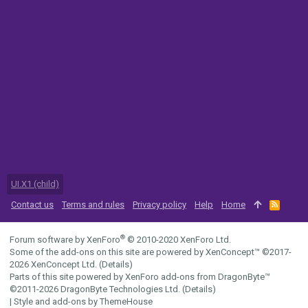
UI.X1 (child)
Contact us
Terms and rules
Privacy policy
Help
Home
R
S
S
®
Forum software by XenForo
© 2010-2020 XenForo Ltd.
Some of the add-ons on this site are powered by
XenConcept™
©2017-
2026
XenConcept Ltd. (
Details
)
Parts of this site powered by
XenForo add-ons from DragonByte™
©2011-2026
DragonByte Technologies Ltd.
(
Details
)
|
Style and add-ons by ThemeHouse