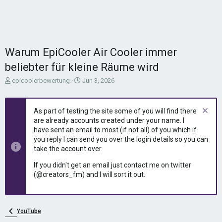
Warum EpiCooler Air Cooler immer
beliebter für kleine Räume wird
T
S
epicoolerbewertung
Jun 3, 2026
h
t
r
a
e
r
As part of testing the site some of you will find there
a
t
are already accounts created under your name. I
d
d
have sent an email to most (if not all) of you which if
s
a
you reply I can send you over the login details so you can
t
t
take the account over.
a
e
r
If you didn't get an email just contact me on twitter
t
(@creators_fm) and I will sort it out.
e
r
YouTube