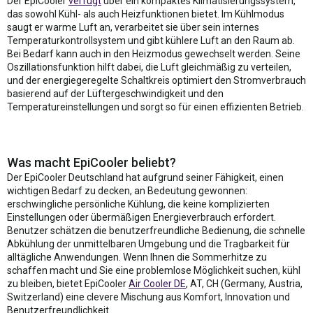
Der EpiCooler
verfügt
über ein kompaktes Klimatisierungssystem,
das sowohl Kühl- als auch Heizfunktionen bietet. Im Kühlmodus
saugt er warme Luft an, verarbeitet sie über sein internes
Temperaturkontrollsystem und gibt kühlere Luft an den Raum ab.
Bei Bedarf kann auch in den Heizmodus gewechselt werden. Seine
Oszillationsfunktion hilft dabei, die Luft gleichmäßig zu verteilen,
und der energiegeregelte Schaltkreis optimiert den Stromverbrauch
basierend auf der Lüftergeschwindigkeit und den
Temperatureinstellungen und sorgt so für einen effizienten Betrieb.
Was macht EpiCooler beliebt?
Der EpiCooler Deutschland hat aufgrund seiner Fähigkeit, einen
wichtigen Bedarf zu decken, an Bedeutung gewonnen:
erschwingliche persönliche Kühlung, die keine komplizierten
Einstellungen oder übermäßigen Energieverbrauch erfordert.
Benutzer schätzen die benutzerfreundliche Bedienung, die schnelle
Abkühlung der unmittelbaren Umgebung und die Tragbarkeit für
alltägliche Anwendungen. Wenn Ihnen die Sommerhitze zu
schaffen macht und Sie eine problemlose Möglichkeit suchen, kühl
zu bleiben, bietet EpiCooler
Air Cooler DE
, AT, CH (Germany, Austria,
Switzerland) eine clevere Mischung aus Komfort, Innovation und
Benutzerfreundlichkeit.