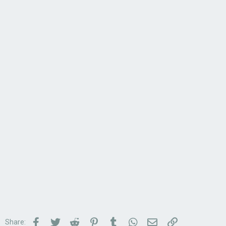
Facebook
Twitter
Reddit
Pinterest
Tumblr
WhatsApp
Email
Link
Share: