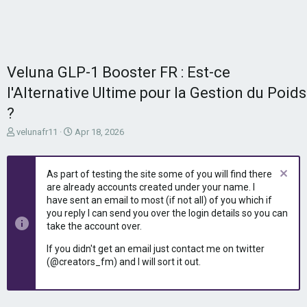
Veluna GLP-1 Booster FR : Est-ce
l'Alternative Ultime pour la Gestion du Poids
?
T
S
velunafr11
Apr 18, 2026
h
t
r
a
e
r
As part of testing the site some of you will find there
a
t
are already accounts created under your name. I
d
d
have sent an email to most (if not all) of you which if
s
a
you reply I can send you over the login details so you can
t
t
take the account over.
a
e
r
If you didn't get an email just contact me on twitter
t
(@creators_fm) and I will sort it out.
e
r