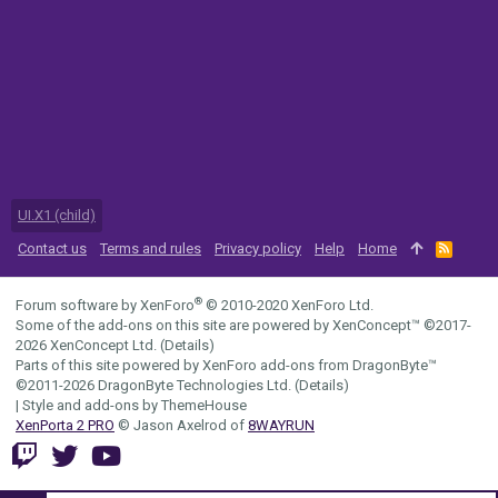
UI.X1 (child)
Contact us
Terms and rules
Privacy policy
Help
Home
R
S
S
®
Forum software by XenForo
© 2010-2020 XenForo Ltd.
Some of the add-ons on this site are powered by
XenConcept™
©2017-
2026
XenConcept Ltd. (
Details
)
Parts of this site powered by
XenForo add-ons from DragonByte™
©2011-2026
DragonByte Technologies Ltd.
(
Details
)
|
Style and add-ons by ThemeHouse
XenPorta 2 PRO
© Jason Axelrod of
8WAYRUN