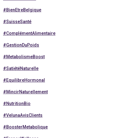
#BienEtreBelgique
#SuisseSanté
#ComplémentAlimentaire
#GestionDuPoids
#MetabolismeBoost
#SatiétéNaturelle
#EquilibreHormonal
#MincirNaturellement
#NutritionBio
#VelunaAvisClients
#BoosterMetabolique