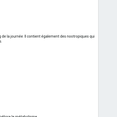
g de la journée. Il contient également des nootropiques qui
s.
améliore le métabolisme.