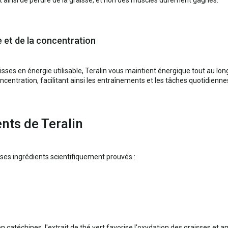
e et de la concentration
isses en énergie utilisable, Teralin vous maintient énergique tout au lon
ncentration, facilitant ainsi les entraînements et les tâches quotidienne
nts de Teralin
 ses ingrédients scientifiquement prouvés :
 catéchines, l'extrait de thé vert favorise l'oxydation des graisses et 