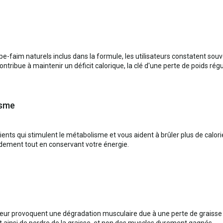
e-faim naturels inclus dans la formule, les utilisateurs constatent so
ontribue à maintenir un déficit calorique, la clé d'une perte de poids régu
isme
dients qui stimulent le métabolisme et vous aident à brûler plus de cal
idement tout en conservant votre énergie.
eur provoquent une dégradation musculaire due à une perte de graisse 
 ainsi de perdre de la graisse, et non des muscles durement gagnés.