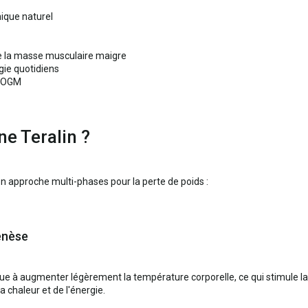
ique naturel
de la masse musculaire maigre
ie quotidiens
s OGM
e Teralin ?
son approche multi-phases pour la perte de poids :
enèse
bue à augmenter légèrement la température corporelle, ce qui stimule l
a chaleur et de l'énergie.