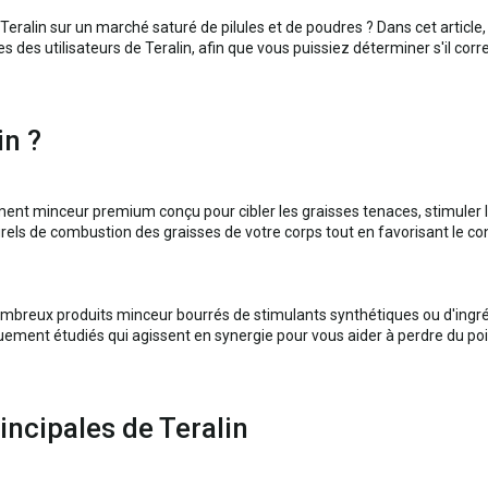
Teralin sur un marché saturé de pilules et de poudres ? Dans cet article,
nces des utilisateurs de Teralin, afin que vous puissiez déterminer s'il cor
in ?
ent minceur premium conçu pour cibler les graisses tenaces, stimuler le
rels de combustion des graisses de votre corps tout en favorisant le con
breux produits minceur bourrés de stimulants synthétiques ou d'ingréd
uement étudiés qui agissent en synergie pour vous aider à perdre du po
incipales de Teralin