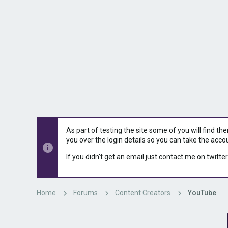
s
a
t
t
a
e
r
t
e
r
As part of testing the site some of you will find th
you over the login details so you can take the acco
If you didn't get an email just contact me on twitter
Home
Forums
Content Creators
YouTube