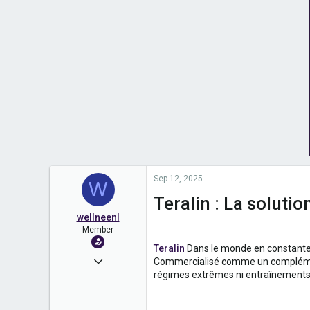
Sep 12, 2025
W
Teralin : La soluti
wellneenl
Member
Teralin
Dans le monde en constante
May 6, 2025
Commercialisé comme un complément f
régimes extrêmes ni entraînements 
395
0