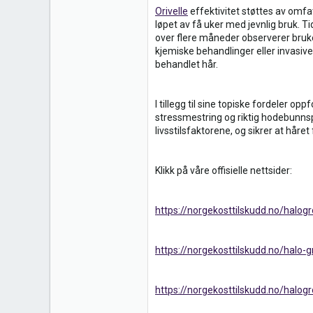
Orivelle
effektivitet støttes av omfa
løpet av få uker med jevnlig bruk. T
over flere måneder observerer bruker
kjemiske behandlinger eller invasive
behandlet hår.
I tillegg til sine topiske fordeler opp
stressmestring og riktig hodebunnspl
livsstilsfaktorene, og sikrer at håre
Klikk på våre offisielle nettsider:
https://norgekosttilskudd.no/halog
https://norgekosttilskudd.no/halo-
https://norgekosttilskudd.no/halog