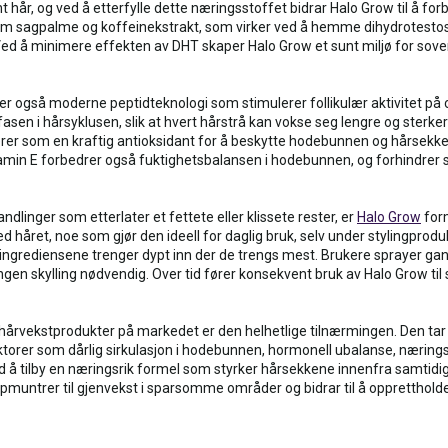
hår, og ved å etterfylle dette næringsstoffet bidrar Halo Grow til å forbe
om sagpalme og koffeinekstrakt, som virker ved å hemme dihydrotesto
 Ved å minimere effekten av DHT skaper Halo Grow et sunt miljø for soven
 også moderne peptidteknologi som stimulerer follikulær aktivitet på cel
asen i hårsyklusen, slik at hvert hårstrå kan vokse seg lengre og sterker
rer som en kraftig antioksidant for å beskytte hodebunnen og hårsekken
tamin E forbedrer også fuktighetsbalansen i hodebunnen, og forhindrer s
dlinger som etterlater et fettete eller klissete rester, er
Halo Grow
form
d håret, noe som gjør den ideell for daglig bruk, selv under stylingprod
e ingrediensene trenger dypt inn der de trengs mest. Brukere sprayer g
ingen skylling nødvendig. Over tid fører konsekvent bruk av Halo Grow til 
hårvekstprodukter på markedet er den helhetlige tilnærmingen. Den tar
orer som dårlig sirkulasjon i hodebunnen, hormonell ubalanse, næringsma
d å tilby en næringsrik formel som styrker hårsekkene innenfra samtid
oppmuntrer til gjenvekst i sparsomme områder og bidrar til å oppretthold