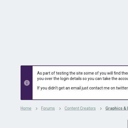
s
a
t
t
a
e
r
t
e
r
As part of testing the site some of you will find th
you over the login details so you can take the acco
If you didn't get an email just contact me on twitter
Home
Forums
Content Creators
Graphics & 