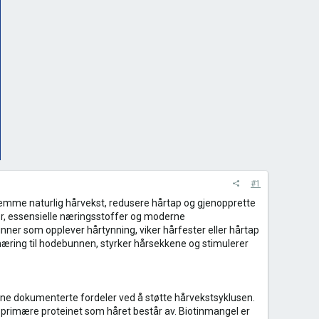
#1
fremme naturlig hårvekst, redusere hårtap og gjenopprette
kter, essensielle næringsstoffer og moderne
nner som opplever hårtynning, viker hårfester eller hårtap
æring til hodebunnen, styrker hårsekkene og stimulerer
sine dokumenterte fordeler ved å støtte hårvekstsyklusen.
et primære proteinet som håret består av. Biotinmangel er