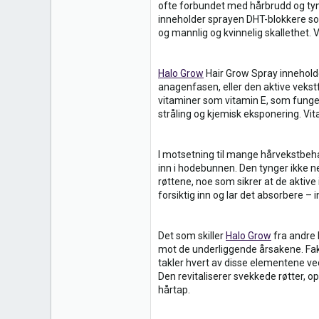
ofte forbundet med hårbrudd og tynt 
1
inneholder sprayen DHT-blokkere s
og mannlig og kvinnelig skallethet.
Halo Grow
Hair Grow Spray inneholder
anagenfasen, eller den aktive vekstf
vitaminer som vitamin E, som funge
stråling og kjemisk eksponering. Vi
I motsetning til mange hårvekstbehan
inn i hodebunnen. Den tynger ikke ne
røttene, noe som sikrer at de aktiv
forsiktig inn og lar det absorbere – 
Det som skiller
Halo Grow
fra andre 
mot de underliggende årsakene. Fakt
takler hvert av disse elementene ve
Den revitaliserer svekkede røtter, 
hårtap.