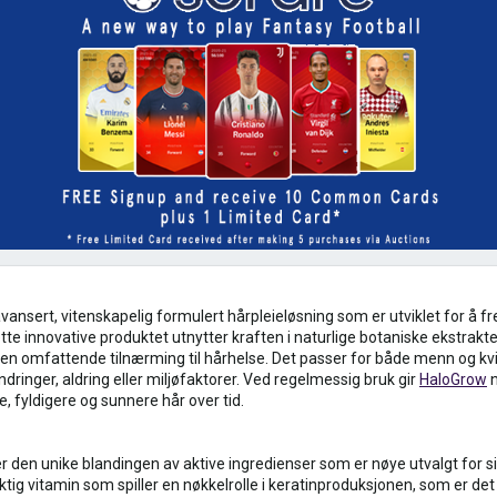
vansert, vitenskapelig formulert hårpleieløsning som er utviklet for å 
. Dette innovative produktet utnytter kraften i naturlige botaniske ekstra
 en omfattende tilnærming til hårhelse. Det passer for både menn og kvi
dringer, aldring eller miljøfaktorer. Ved regelmessig bruk gir
HaloGrow
n
e, fyldigere og sunnere hår over tid.
ger den unike blandingen av aktive ingredienser som er nøye utvalgt for 
iktig vitamin som spiller en nøkkelrolle i keratinproduksjonen, som er d