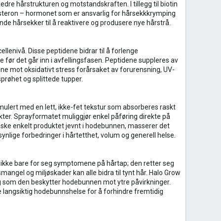
dre hårstrukturen og motstandskraften. I tillegg til biotin
steron – hormonet som er ansvarlig for hårsekkkrymping
de hårsekker til å reaktivere og produsere nye hårstrå.
lenivå. Disse peptidene bidrar til å forlenge
e før det går inn i avfellingsfasen. Peptidene suppleres av
e mot oksidativt stress forårsaket av forurensning, UV-
prøhet og splittede tupper.
ulert med en lett, ikke-fet tekstur som absorberes raskt
ukter. Sprayformatet muliggjør enkel påføring direkte på
anske enkelt produktet jevnt i hodebunnen, masserer det
synlige forbedringer i hårtetthet, volum og generell helse.
 ikke bare for seg symptomene på hårtap; den retter seg
ngel og miljøskader kan alle bidra til tynt hår. Halo Grow
ig som den beskytter hodebunnen mot ytre påvirkninger.
e langsiktig hodebunnshelse for å forhindre fremtidig