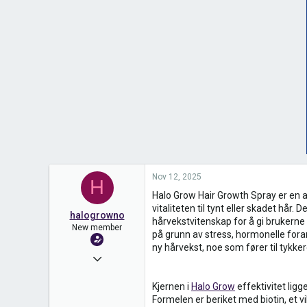
Nov 12, 2025
H
Halo Grow Hair Growth Spray er en a
vitaliteten til tynt eller skadet hår
halogrowno
hårvekstvitenskap for å gi brukerne
New member
på grunn av stress, hormonelle foran
ny hårvekst, noe som fører til tykker
Nov 12, 2025
1
Kjernen i
Halo Grow
effektivitet lig
0
Formelen er beriket med biotin, et v