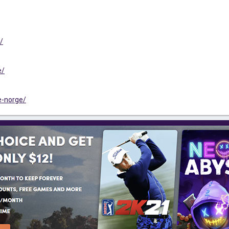
/
e/
le-norge/