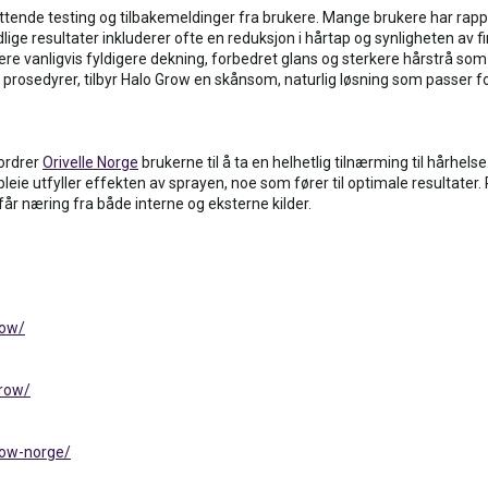
ttende testing og tilbakemeldinger fra brukere. Mange brukere har rappo
idlige resultater inkluderer ofte en reduksjon i hårtap og synligheten av 
e vanligvis fyldigere dekning, forbedret glans og sterkere hårstrå som e
 prosedyrer, tilbyr Halo Grow en skånsom, naturlig løsning som passer for
fordrer
Orivelle Norge
brukerne til å ta en helhetlig tilnærming til hårhelse
eie utfyller effekten av sprayen, noe som fører til optimale resultater
t får næring fra både interne og eksterne kilder.
row/
grow/
row-norge/