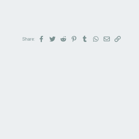
Facebook
Twitter
Reddit
Pinterest
Tumblr
WhatsApp
Email
Link
Share: