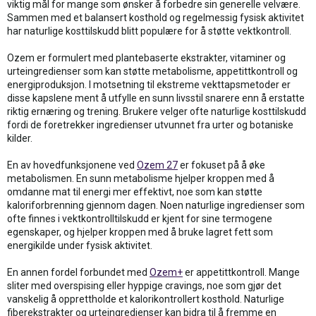
viktig mål for mange som ønsker å forbedre sin generelle velvære.
Sammen med et balansert kosthold og regelmessig fysisk aktivitet
har naturlige kosttilskudd blitt populære for å støtte vektkontroll.
Ozem er formulert med plantebaserte ekstrakter, vitaminer og
urteingredienser som kan støtte metabolisme, appetittkontroll og
energiproduksjon. I motsetning til ekstreme vekttapsmetoder er
disse kapslene ment å utfylle en sunn livsstil snarere enn å erstatte
riktig ernæring og trening. Brukere velger ofte naturlige kosttilskudd
fordi de foretrekker ingredienser utvunnet fra urter og botaniske
kilder.
En av hovedfunksjonene ved
Ozem 27
er fokuset på å øke
metabolismen. En sunn metabolisme hjelper kroppen med å
omdanne mat til energi mer effektivt, noe som kan støtte
kaloriforbrenning gjennom dagen. Noen naturlige ingredienser som
ofte finnes i vektkontrolltilskudd er kjent for sine termogene
egenskaper, og hjelper kroppen med å bruke lagret fett som
energikilde under fysisk aktivitet.
En annen fordel forbundet med
Ozem+
er appetittkontroll. Mange
sliter med overspising eller hyppige cravings, noe som gjør det
vanskelig å opprettholde et kalorikontrollert kosthold. Naturlige
fiberekstrakter og urteingredienser kan bidra til å fremme en