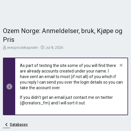
Ozem Norge: Anmeldelser, bruk, Kjøpe og
Pris
T
S
erecprodekapseln
Jul 8, 2026
h
t
r
a
e
r
As part of testing the site some of you will find there
a
t
are already accounts created under your name. I
d
d
have sent an email to most (if not all) of you which if
s
a
you reply I can send you over the login details so you can
t
t
take the account over.
a
e
r
If you didn't get an email just contact me on twitter
t
(@creators_fm) and I will sort it out.
e
r
Databases