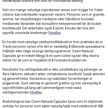
velværeplan snarere enn som en frittstående løsning.
Selv om mange naturlige ingredienser anses som trygge for friske
voksne, kan individuelle responser variere. Personer som er gravide,
ammer, tar reseptbelagte medisiner eller håndterer kroniske
medisinske tilstander, bør konsultere helsepersonell før de bruker
kosttilskudd. Det anbefales også å slutte å bruke det hvis det
oppstår uventede bivirkninger
Fitraflex
.
En fordel med naturlige vektkontrolltilskudd er hvor praktiske de er.
Travle personer synes ofte det er vanskelig å tilberede spesialiserte
måltider eller følge strenge diettprogrammer. Ozem Natural
Capsules gir et enkelt tillegg til en sunn rutine og kan tilby ekstra
støtte for de som er forpliktet til å forbedre livsstilen sin.
Resultater fra vekttaptilskudd er ikke umiddelbare og avhenger av
flere faktorer, inkludert alder, metabolisme, kosthold, fysisk aktivitet
og generell helse. Konsistens og realistiske forventninger er
avgjørende. Sunt vekttap er generelt gradvis og mer sannsynlig å
opprettholdes på lang sikt sammenlignet med raske
vekttapsmetoder
Fitraflex
.
Avslutningsvis kan Ozem Natural Capsules tjene som et støttende
verktøy for personer som søker naturlig hjelp med vektkontroll. Når