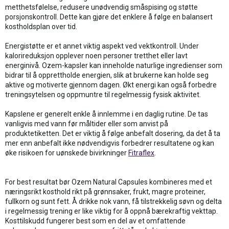
metthetsfølelse, redusere unødvendig småspising og støtte
porsjonskontroll. Dette kan gjøre det enklere å følge en balansert
kostholdsplan over tid.
Energistøtte er et annet viktig aspekt ved vektkontroll. Under
kalorireduksjon opplever noen personer tretthet eller lavt
energinivå. Ozem-kapsler kan inneholde naturlige ingredienser som
bidrar til å opprettholde energien, slik at brukerne kan holde seg
aktive og motiverte gjennom dagen. Økt energi kan også forbedre
treningsytelsen og oppmuntre til regelmessig fysisk aktivitet.
Kapslene er generelt enkle å innlemme i en daglig rutine. De tas
vanligvis med vann før måltider eller som anvist på
produktetiketten. Det er viktig å følge anbefalt dosering, da det å ta
mer enn anbefalt ikke nødvendigvis forbedrer resultatene og kan
øke risikoen for uønskede bivirkninger
Fitraflex
.
For best resultat bør Ozem Natural Capsules kombineres med et
næringsrikt kosthold rikt på grønnsaker, frukt, magre proteiner,
fullkorn og sunt fett. Å drikke nok vann, få tilstrekkelig søvn og delta
i regelmessig trening er like viktig for å oppnå bærekraftig vekttap.
Kosttilskudd fungerer best som en del av et omfattende