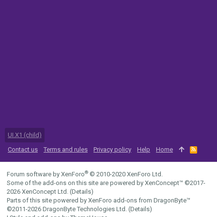
UI.X1 (child)
Contact us
Terms and rules
Privacy policy
Help
Home
R
S
S
®
Forum software by XenForo
© 2010-2020 XenForo Ltd.
Some of the add-ons on this site are powered by
XenConcept™
©2017-
2026
XenConcept Ltd. (
Details
)
Parts of this site powered by
XenForo add-ons from DragonByte™
©2011-2026
DragonByte Technologies Ltd.
(
Details
)