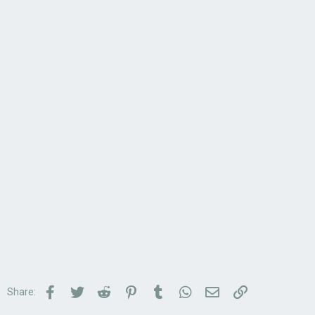
Facebook
Twitter
Reddit
Pinterest
Tumblr
WhatsApp
Email
Link
Share: