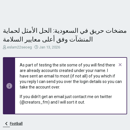
مضخات حريق في السعودية: الحل الأمثل لحماية
المنشآت وفق أعلى معايير السلامة
T
S
eslam22seoeg
Jan 13, 2026
h
t
r
a
e
r
As part of testing the site some of you will find there
a
t
are already accounts created under your name. I
d
d
have sent an email to most (if not all) of you which if
s
a
you reply I can send you over the login details so you can
t
t
take the account over.
a
e
r
If you didn't get an email just contact me on twitter
t
(@creators_fm) and I will sort it out.
e
r
Football