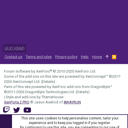
UI.X1 (child)
Contact us
Terms and rules
Privacy policy
Help
Home
R
S
S
®
Forum software by XenForo
© 2010-2020 XenForo Ltd.
Some of the add-ons on this site are powered by
XenConcept™
©2017-
2026
XenConcept Ltd. (
Details
)
Parts of this site powered by
XenForo add-ons from DragonByte™
©2011-2026
DragonByte Technologies Ltd.
(
Details
)
|
Style and add-ons by ThemeHouse
XenPorta 2 PRO
© Jason Axelrod of
8WAYRUN
This site uses cookies to help personalise content, tailor your
experience and to keep you logged in if you register.
By continuing to use this site, you are consenting to our use of