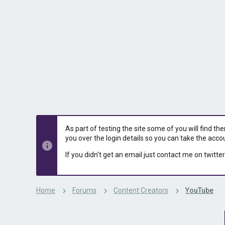
s
a
t
t
a
e
r
t
e
r
As part of testing the site some of you will find th
you over the login details so you can take the acco
If you didn't get an email just contact me on twitter
Home
Forums
Content Creators
YouTube