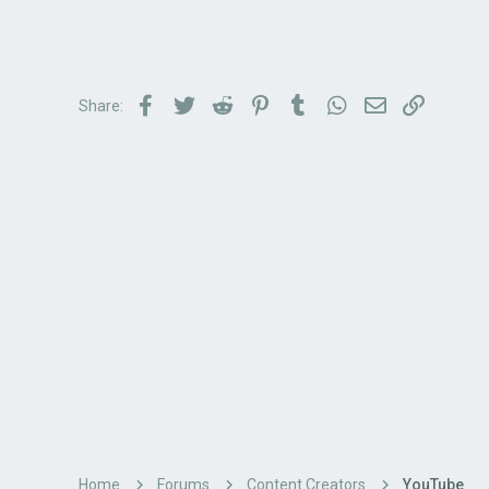
Facebook
Twitter
Reddit
Pinterest
Tumblr
WhatsApp
Email
Link
Share:
Home
Forums
Content Creators
YouTube