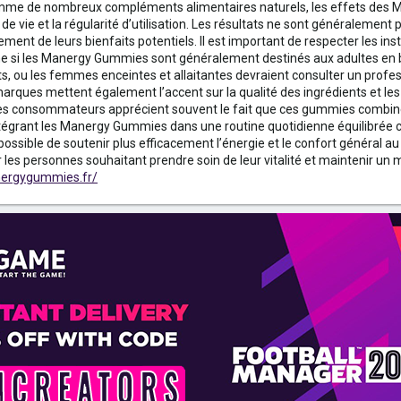
mme de nombreux compléments alimentaires naturels, les effets des M
de vie et la régularité d’utilisation. Les résultats ne sont généralement
ent de leurs bienfaits potentiels. Il est important de respecter les inst
si les Manergy Gummies sont généralement destinés aux adultes en b
 ou les femmes enceintes et allaitantes devraient consulter un profe
ues mettent également l’accent sur la qualité des ingrédients et les pr
Les consommateurs apprécient souvent le fait que ces gummies combinent
En intégrant les Manergy Gummies dans une routine quotidienne équilibr
t possible de soutenir plus efficacement l’énergie et le confort général
 les personnes souhaitant prendre soin de leur vitalité et maintenir un 
nergygummies.fr/