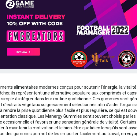
ents alimentaires modernes conçus pour soutenir l’énergie, la vitalité 
er, ils représentent une alternative populaire aux comprimés et capsul
 simple à intégrer dans leur routine quotidienne. Ces gummies sont g
et d’extraits végétaux soigneusement sélectionnés afin d’aider l’organi
rendre la prise quotidienne plus facile et plus régulière, ce qui est sou
entation classique. Les Manergy Gummies sont souvent choisis par les 
gue occasionnelle et favoriser une sensation générale de vitalité. Certai
der à maintenir la motivation et le bien-être quotidien lorsqu’ils sont ass
que des gummies permet de les emporter facilement au travail, en voya