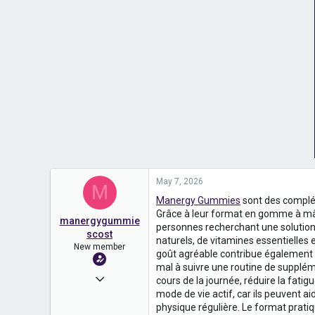
May 7, 2026
M
Manergy Gummies
sont des complém
Grâce à leur format en gomme à mâch
manergygummie
personnes recherchant une solution
scost
naturels, de vitamines essentielles 
New member
goût agréable contribue également à 
mal à suivre une routine de supplém
May 7, 2026
cours de la journée, réduire la fati
mode de vie actif, car ils peuvent ai
2
physique régulière. Le format prati