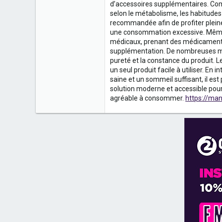
0
d’accessoires supplémentaires. Co
selon le métabolisme, les habitudes 
1
recommandée afin de profiter pleinem
une consommation excessive. Même 
franve
médicaux, prenant des médicaments,
manergygummies.fr
supplémentation. De nombreuses marq
pureté et la constance du produit. 
un seul produit facile à utiliser. 
saine et un sommeil suffisant, il es
solution moderne et accessible pour
agréable à consommer.
https://ma