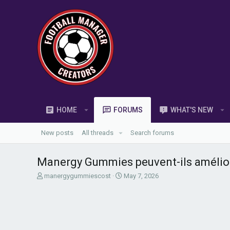
HOME
FORUMS
WHAT'S NEW
New posts
All threads
Search forums
Manergy Gummies peuvent-ils améliore
T
S
manergygummiescost
May 7, 2026
h
t
r
a
e
r
a
t
d
d