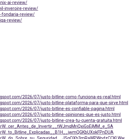
nix-ai-review/
l-inveroire-review/
-fondaria-review/
iqa-review/
blogspot.com/2026/07/justo-bitline-como-funciona-es-real.html
blogspot.com/2026/07/justo-bitline-plataforma-para-que-sirve.html
blogspot.com/2026/07/justo-bitline-es-confiable-pagina.html
blogspot.com/2026/07/justo-bitline-opiniones-que-es-justo.html
blogspot.com/2026/07/justo-bitline-crea-tu-cuenta-gratuita.html
iRrW...cer_Antes_de_Invertir__tWJmqMriQxiGoEjMM_e_SA
iRrW...to_Bitline_Explicadas__B1H__jwmQGKbUXokFPnDUA
T1iRrW...do_Sobre_su_Seguridad__JSgQXb3mRaWPWpdzCCKLWw