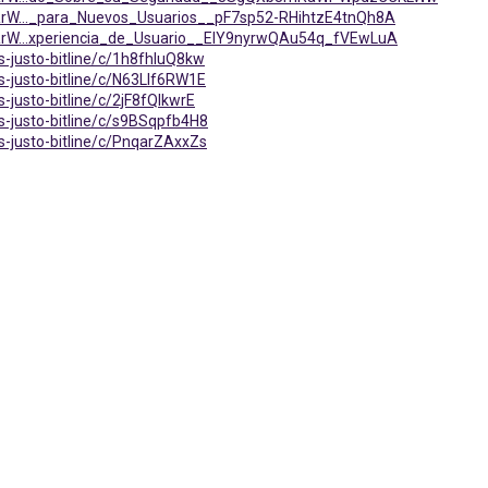
iRrW..._para_Nuevos_Usuarios__pF7sp52-RHihtzE4tnQh8A
iRrW...xperiencia_de_Usuario__EIY9nyrwQAu54q_fVEwLuA
s-justo-bitline/c/1h8fhIuQ8kw
s-justo-bitline/c/N63Llf6RW1E
-justo-bitline/c/2jF8fQlkwrE
s-justo-bitline/c/s9BSqpfb4H8
s-justo-bitline/c/PnqarZAxxZs