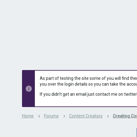
s
a
t
t
a
e
r
t
e
r
As part of testing the site some of you will find th
you over the login details so you can take the acco
If you didn't get an email just contact me on twitter
Home
Forums
Content Creators
Creating Con