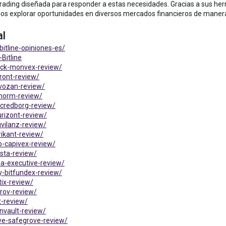
rading diseñada para responder a estas necesidades. Gracias a sus herra
ios explorar oportunidades en diversos mercados financieros de manera
al
itline-opiniones-es/
Bitline
ock-monvex-review/
ront-review/
uvozan-review/
phorm-review/
-credborg-review/
rizont-review/
vilanz-review/
ikant-review/
o-capivex-review/
sta-review/
ia-executive-review/
y-bitfundex-review/
ix-review/
rov-review/
t-review/
nvault-review/
ve-safegrove-review/