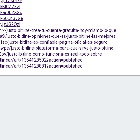
/HyjLTZ3mze
BkKlCZ2Xzl
/Bkar0b2XGx
/Hk66Cb37Ge
ByjzJG2Qzl
nlx/justo-bitline-crea-tu-cuenta-gratuita-hoy-mismo-lo-que
aS/justo-bitline-opiniones-que-es-justo-bitline-las-mejores
sc/justo-bitline-es-confiable-pagina-oficial-es-seguro
wpe/justo-bitline-plataforma-para-que-sirve-justo-bitline
Eov/justo-bitline-como-funciona-es-real-todo-sobre
itlinear/art/1354128502?action=published
itlinear/art/1354128881?action=published