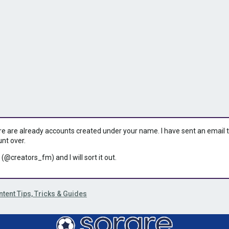
ere are already accounts created under your name. I have sent an email to 
unt over.
 (@creators_fm) and I will sort it out.
tent Tips, Tricks & Guides