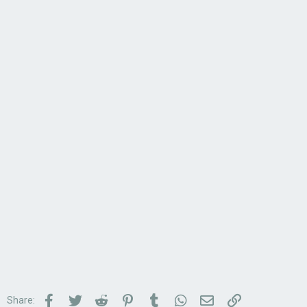
Facebook
Twitter
Reddit
Pinterest
Tumblr
WhatsApp
Email
Link
Share: