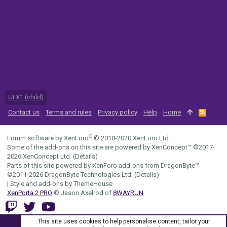
UI.X1 (child)
Contact us
Terms and rules
Privacy policy
Help
Home
R
S
S
®
Forum software by XenForo
© 2010-2020 XenForo Ltd.
Some of the add-ons on this site are powered by
XenConcept™
©2017-
2026
XenConcept Ltd. (
Details
)
Parts of this site powered by
XenForo add-ons from DragonByte™
©2011-2026
DragonByte Technologies Ltd.
(
Details
)
|
Style and add-ons by ThemeHouse
XenPorta 2 PRO
© Jason Axelrod of
8WAYRUN
This site uses cookies to help personalise content, tailor your