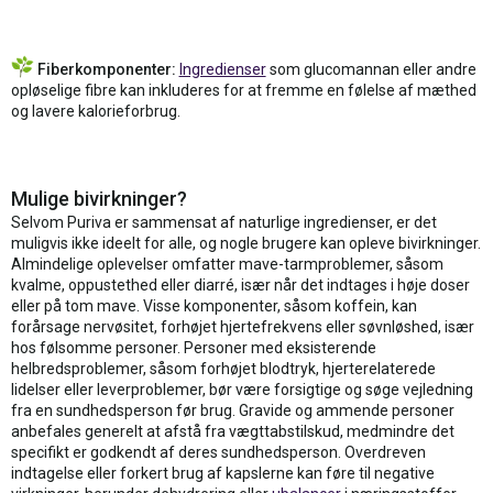
Fiberkomponenter:
Ingredienser
som glucomannan eller andre
opløselige fibre kan inkluderes for at fremme en følelse af mæthed
og lavere kalorieforbrug.
Mulige bivirkninger?
Selvom Puriva er sammensat af naturlige ingredienser, er det
muligvis ikke ideelt for alle, og nogle brugere kan opleve bivirkninger.
Almindelige oplevelser omfatter mave-tarmproblemer, såsom
kvalme, oppustethed eller diarré, især når det indtages i høje doser
eller på tom mave. Visse komponenter, såsom koffein, kan
forårsage nervøsitet, forhøjet hjertefrekvens eller søvnløshed, især
hos følsomme personer. Personer med eksisterende
helbredsproblemer, såsom forhøjet blodtryk, hjerterelaterede
lidelser eller leverproblemer, bør være forsigtige og søge vejledning
fra en sundhedsperson før brug. Gravide og ammende personer
anbefales generelt at afstå fra vægttabstilskud, medmindre det
specifikt er godkendt af deres sundhedsperson. Overdreven
indtagelse eller forkert brug af kapslerne kan føre til negative