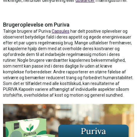
virkninger, herunder dehydrering eller
ubalancer
i næringsstoffer.
Brugeroplevelse om Puriva
Talrige brugere af Puriva
Capsules
har delt positive oplevelser og
observeret betydelige fald i deres appetit og øgede energiniveauer
efter et par ugers regelmæssig brug. Mange udtalelser fremhæver,
at kapslerne hjalp dem med at overholde deres kostvaner og
opfordrede dem til at indarbejde regelmæssig motion i deres
rutiner. Nogle brugere værdsætter kapslernes bekvemmelighed,
som nemt kan passe ind i deres daglige liv uden at kræve
komplekse forberedelser. Andre rapporterer en større følelse af
velvære og bemærker reduceret trang og forbedret humørstabilitet.
Som det er tilfældet med alle kosttilskud, kan resultaterne af
PURIVA Kapseln variere afhængigt af individuelle aspekter såsom
stofskifte, overholdelse af kost og motion og generel sundhed.