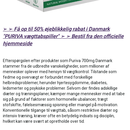
➢ ➢
Få op til 50% øjeblikkelig rabat i Danmark
"PURIVA vægttabspiller" ➢ ➢ Bestil fra den officielle
hjemmeside
Efterspørgslen efter produkter som Puriva 700mg Danmark
stammer fra de udbredte vanskeligheder, som millioner af
mennesker oplever med hensyn til vægtkontrol. Tilstande som
fedme og overvægt er forbundet med forskellige
helbredsproblemer, herunder hjertesygdomme, diabetes,
ledsmerter og psykiske problemer. Selvom der findes adskillige
diæter og træningsplaner, kæmper mange mennesker med at tabe
sig på grund af faktorer som hormonelle ubalancer, trægt
stofskifte, følelsesmæssig spisning eller mangel på motivation.
Konventionelle tilgange til vægttab, såsom restriktive diæter og
intensiv træning, kræver ofte en betydelig indsats og disciplin,
hvilket kan være svært at opretholde over tid.