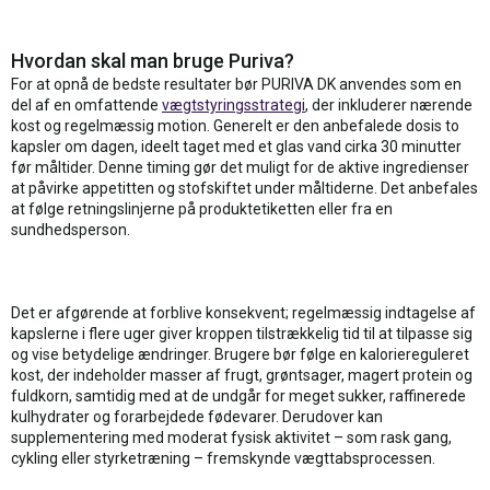
Hvordan skal man bruge Puriva?
For at opnå de bedste resultater bør PURIVA DK anvendes som en
del af en omfattende
vægtstyringsstrategi
, der inkluderer nærende
kost og regelmæssig motion. Generelt er den anbefalede dosis to
kapsler om dagen, ideelt taget med et glas vand cirka 30 minutter
før måltider. Denne timing gør det muligt for de aktive ingredienser
at påvirke appetitten og stofskiftet under måltiderne. Det anbefales
at følge retningslinjerne på produktetiketten eller fra en
sundhedsperson.
Det er afgørende at forblive konsekvent; regelmæssig indtagelse af
kapslerne i flere uger giver kroppen tilstrækkelig tid til at tilpasse sig
og vise betydelige ændringer. Brugere bør følge en kaloriereguleret
kost, der indeholder masser af frugt, grøntsager, magert protein og
fuldkorn, samtidig med at de undgår for meget sukker, raffinerede
kulhydrater og forarbejdede fødevarer. Derudover kan
supplementering med moderat fysisk aktivitet – som rask gang,
cykling eller styrketræning – fremskynde vægttabsprocessen.