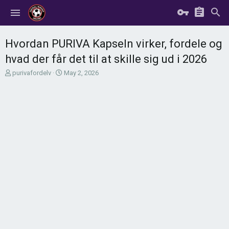
Hvordan PURIVA Kapseln virker, fordele og
hvad der får det til at skille sig ud i 2026
T
S
purivafordelv
May 2, 2026
h
t
r
a
e
r
a
t
d
d
s
a
t
t
a
e
r
t
e
r