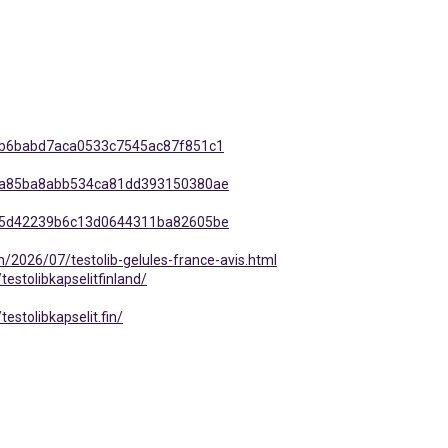
44b6babd7aca0533c7545ac87f851c1
6ca85ba8abb534ca81dd393150380ae
925d42239b6c13d0644311ba82605be
m/2026/07/testolib-gelules-france-avis.html
estolibkapselitfinland/
stolibkapselit.fin/