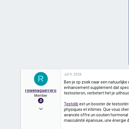
Jul 9, 2026
R
Ben je op zoek naar een natuurlijke
enhancement supplement dat specia
rowenaguerrero
testosteron, verbetert het je uitho
Member
Testolib
est un booster de testostér
Sep 20, 2025
physiques et intimes. Que vous cher
avancée offre un soutien hormonal sa
410
masculinité épanouie, une énergie d
0