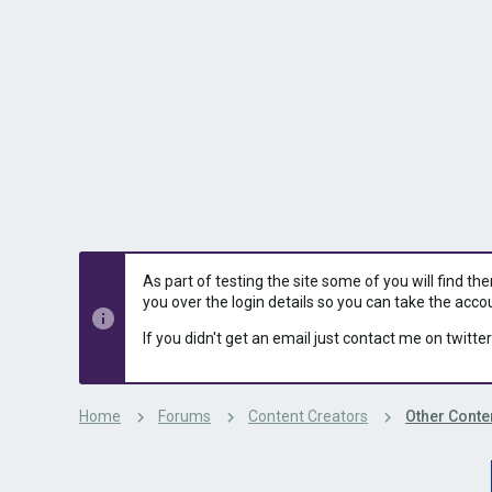
s
a
t
t
a
e
r
t
e
r
As part of testing the site some of you will find th
you over the login details so you can take the acco
If you didn't get an email just contact me on twitter
Home
Forums
Content Creators
Other Conte