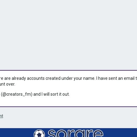
ere are already accounts created under your name. I have sent an email to 
unt over.
 (@creators_fm) and I will sort it out.
nt