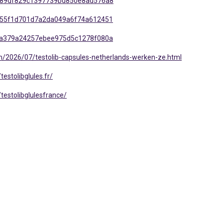
e689df829c1397739bd850e8ad576a8
2455f1d701d7a2da049a6f74a612451
68a379a24257ebee975d5c1278f080a
om/2026/07/testolib-capsules-netherlands-werken-ze.html
stolibglules.fr/
estolibglulesfrance/