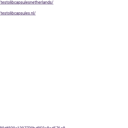
testolibcapsulesnetherlands/
estolibcapsules.nl/