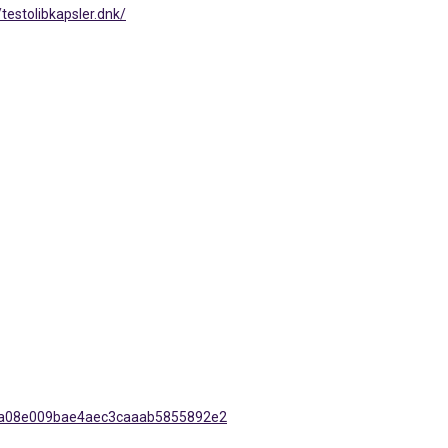
estolibkapsler.dnk/
6ba08e009bae4aec3caaab5855892e2