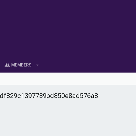
MEMBERS
89df829c1397739bd850e8ad576a8