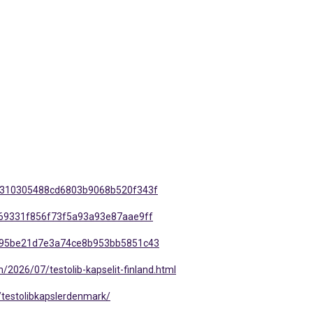
87310305488cd6803b9068b520f343f
9f69331f856f73f5a93a93e87aae9ff
e295be21d7e3a74ce8b953bb5851c43
m/2026/07/testolib-kapselit-finland.html
testolibkapslerdenmark/