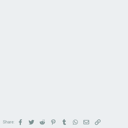
Facebook
Twitter
Reddit
Pinterest
Tumblr
WhatsApp
Email
Link
Share: