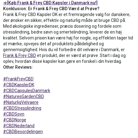
⇒[Køb Frank & Frey CBD Kapsler i Danmark nu!]
Konklusion: Er Frank & Frey CBD Værd at Prøve?
Frank & Frey CBD Kapsler DK er et fremragende valg for danskere,
der ønsker en sikker, effektiv og naturlig måde at bruge CBD på.
Med økologiske ingredienser, præcis dosering og fordele som
stresslindring, bedre søvn og smertelindring, leverer de en høj
kvalitet. Selvom prisen kan være høj for nogle, og effekten tager tid
at mærke, opvejes det af produktets pålidelighed og
gennemsigtighed. Hvis du vil forbedre dit velvære i Danmark, er
Frank & Frey CBD
et produkt, der er værd at prøve. Start i dag og
oplev, hvordan disse kapsler kan gøre en forskel i din hverdag.
Other Reviews:
#FrankFreyCBD
#CBDKapslerDK
#CBDCapsulesDanmark
#NaturesGardenCBD
#NaturligVelvaere
#CBDStresslindring
#CBDSovn
#CBDNorge
#CBDNederland
#CBDBeoordelingen