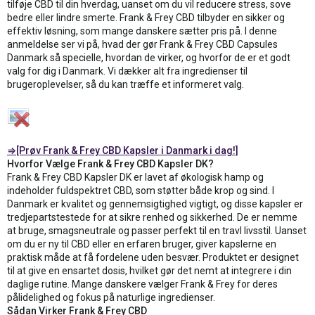
tilføje CBD til din hverdag, uanset om du vil reducere stress, sove
bedre eller lindre smerte. Frank & Frey CBD tilbyder en sikker og
effektiv løsning, som mange danskere sætter pris på. I denne
anmeldelse ser vi på, hvad der gør Frank & Frey CBD Capsules
Danmark så specielle, hvordan de virker, og hvorfor de er et godt
valg for dig i Danmark. Vi dækker alt fra ingredienser til
brugeroplevelser, så du kan træffe et informeret valg.
⇒[Prøv Frank & Frey CBD Kapsler i Danmark i dag!]
Hvorfor Vælge Frank & Frey CBD Kapsler DK?
Frank & Frey CBD Kapsler DK er lavet af økologisk hamp og
indeholder fuldspektret CBD, som støtter både krop og sind. I
Danmark er kvalitet og gennemsigtighed vigtigt, og disse kapsler er
tredjepartstestede for at sikre renhed og sikkerhed. De er nemme
at bruge, smagsneutrale og passer perfekt til en travl livsstil. Uanset
om du er ny til CBD eller en erfaren bruger, giver kapslerne en
praktisk måde at få fordelene uden besvær. Produktet er designet
til at give en ensartet dosis, hvilket gør det nemt at integrere i din
daglige rutine. Mange danskere vælger Frank & Frey for deres
pålidelighed og fokus på naturlige ingredienser.
Sådan Virker Frank & Frey CBD