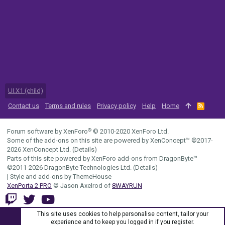
UI.X1 (child)
Contact us
Terms and rules
Privacy policy
Help
Home
R
S
S
®
Forum software by XenForo
© 2010-2020 XenForo Ltd.
Some of the add-ons on this site are powered by
XenConcept™
©2017-
2026
XenConcept Ltd. (
Details
)
Parts of this site powered by
XenForo add-ons from DragonByte™
©2011-2026
DragonByte Technologies Ltd.
(
Details
)
|
Style and add-ons by ThemeHouse
XenPorta 2 PRO
© Jason Axelrod of
8WAYRUN
This site uses cookies to help personalise content, tailor your
experience and to keep you logged in if you register.