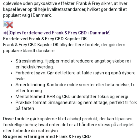
oplevelse uden psykoaktive effekter. Frank & Frey sikrer, at hver
kapsel lever op til høje kvalitetsstandarder, hvilket gør dem til et
populært valg i Danmark.
⇒[[Oplev fordelene ved Frank & Frey CBD i Danmark!]
Fordele ved Frank & Frey CBD Kapsler DK
Frank & Frey CBD Kapsler DK tilbyder flere fordele, der gør dem
populære blandt danskere:
Stresslindring: Hjælper med at reducere angst og skabe ro i
en hektisk hverdag.
Forbedret søvn: Gør det lettere at falde i søvn og opnå dybere
hvile.
Smertelindring: Kan lindre milde smerter eller betændelse, fx
efter træning.
Mental klarhed: BHB og CBD understøtter fokus og energi.
Praktisk format: Smagsneutral og nem at tage, perfekt til folk
på farten.
Disse fordele gør kapslerne til et alsidigt produkt, der kan tilpasses
forskellige behov, hvad enten det er at håndtere stress på arbejdet
eller forbedre din nattesøvn.
Brugeres Erfaringer med Frank & Frey CBD