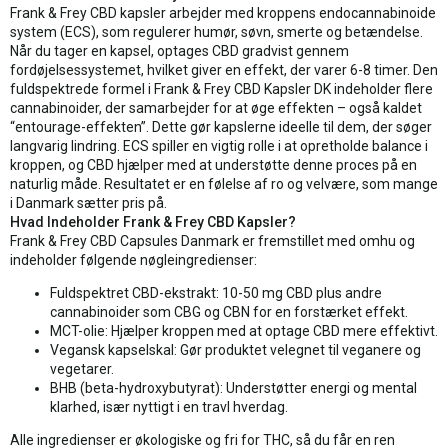
Frank & Frey CBD kapsler arbejder med kroppens endocannabinoide
system (ECS), som regulerer humør, søvn, smerte og betændelse.
Når du tager en kapsel, optages CBD gradvist gennem
fordøjelsessystemet, hvilket giver en effekt, der varer 6-8 timer. Den
fuldspektrede formel i Frank & Frey CBD Kapsler DK indeholder flere
cannabinoider, der samarbejder for at øge effekten – også kaldet
“entourage-effekten”. Dette gør kapslerne ideelle til dem, der søger
langvarig lindring. ECS spiller en vigtig rolle i at opretholde balance i
kroppen, og CBD hjælper med at understøtte denne proces på en
naturlig måde. Resultatet er en følelse af ro og velvære, som mange
i Danmark sætter pris på.
Hvad Indeholder Frank & Frey CBD Kapsler?
Frank & Frey CBD Capsules Danmark er fremstillet med omhu og
indeholder følgende nøgleingredienser:
Fuldspektret CBD-ekstrakt: 10-50 mg CBD plus andre
cannabinoider som CBG og CBN for en forstærket effekt.
MCT-olie: Hjælper kroppen med at optage CBD mere effektivt.
Vegansk kapselskal: Gør produktet velegnet til veganere og
vegetarer.
BHB (beta-hydroxybutyrat): Understøtter energi og mental
klarhed, især nyttigt i en travl hverdag.
Alle ingredienser er økologiske og fri for THC, så du får en ren