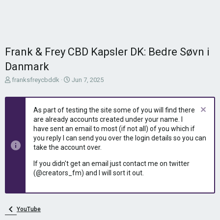
Frank & Frey CBD Kapsler DK: Bedre Søvn i
Danmark
T
S
franksfreycbddk
Jun 7, 2025
h
t
r
a
e
r
As part of testing the site some of you will find there
a
t
are already accounts created under your name. I
d
d
have sent an email to most (if not all) of you which if
s
a
you reply I can send you over the login details so you can
t
t
take the account over.
a
e
r
If you didn't get an email just contact me on twitter
t
(@creators_fm) and I will sort it out.
e
r
YouTube