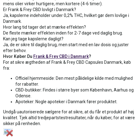
mens olier virker hurtigere, men kortere (4-6 timer).
Er Frank & Frey CBD lovligt i Danmark?
Ja, kapslerne indeholder under 0,2% THC, hvilket gør dem lovlige i
Danmark.
Hvor lang tid tager det at mærke effekten?
De fleste mærker effekten inden for 2-7 dage ved daglig brug.
Kan jeg tage kapslerne dagligt?
Ja, de er sikre til daglig brug, men start med en lav dosis og juster
efter behov.
Hvor Køber Du
Frank & Frey CBD i Danmark
?
For at sikre ægtheden af Frank & Frey CBD Capsules Danmark, køb
fra:
Officiel hjemmeside: Den mest pålidelige kilde med mulighed
for rabatter.
CBD-butikker: Findes i større byer som København, Aarhus og
Odense.
Apoteker: Nogle apoteker i Danmark fører produktet.
Undgå uautoriserede sælgere for at sikre, at du får et produkt af høj
kvalitet. Tjek altid tredjepartstestresultater, når du køber, for at være
sikker på renheden.