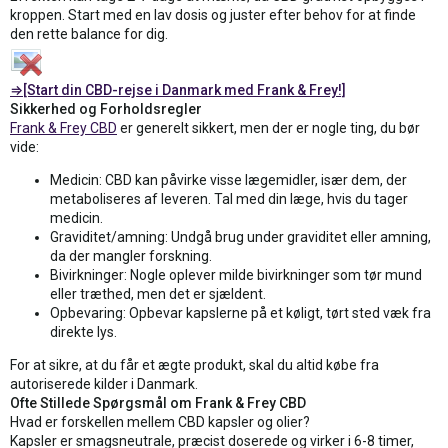
kroppen. Start med en lav dosis og juster efter behov for at finde
den rette balance for dig.
⇒[Start din CBD-rejse i Danmark med Frank & Frey!]
Sikkerhed og Forholdsregler
Frank & Frey CBD
er generelt sikkert, men der er nogle ting, du bør
vide:
Medicin: CBD kan påvirke visse lægemidler, især dem, der
metaboliseres af leveren. Tal med din læge, hvis du tager
medicin.
Graviditet/amning: Undgå brug under graviditet eller amning,
da der mangler forskning.
Bivirkninger: Nogle oplever milde bivirkninger som tør mund
eller træthed, men det er sjældent.
Opbevaring: Opbevar kapslerne på et køligt, tørt sted væk fra
direkte lys.
For at sikre, at du får et ægte produkt, skal du altid købe fra
autoriserede kilder i Danmark.
Ofte Stillede Spørgsmål om Frank & Frey CBD
Hvad er forskellen mellem CBD kapsler og olier?
Kapsler er smagsneutrale, præcist doserede og virker i 6-8 timer,