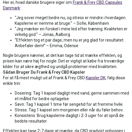
Her er, hvad danske brugere siger om
Frank & Frey CBD Capsules
Danmark
:
“Jeg sover meget bedre nu, og stress er mindre i hverdagen.
Kapslerne er nemme at bruge.” – Sofie, København
“Jeg mærker en forskel i mine led efter træning. Kvaliteten er
virkelig god.” – Jonas, Aalborg
“Effekten tog et par dage, men nu er jeg glad for resultatet.
Anbefaler dem!” – Emma, Odense
Nogle brugere nævner, at det kan tage tid at mærke effekten, og
prisen kan være høj for nogle. Det er vigtigt at købe fra troværdige
kilder for at sikre ægthed og undgå problemer med kvaliteten.
Sådan Bruger Du Frank & Frey CBD Kapsler
For at få mest muligt ud af Frank & Frey CBD
Kapsler DK
, følg disse
enkle trin:
Dosering: Tag 1 kapsel dagligt med vand, gerne sammen med
et måltid for bedre optagelse.
Søvn: Tag 1 kapsel 1 time før sengetid for at fremme hvile.
Stress: Tag 1 kapsel om morgenen eller når du føler behov.
Konsistens: Brug kapslerne dagligt i 2-3 uger for at opnå de
bedste resultater.
Effekten kan tage 2-7 dage at mærke, da CBD gradvist opbygges i