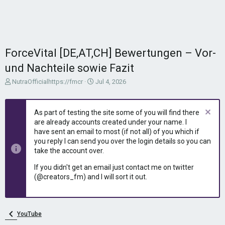
ForceVital [DE,AT,CH] Bewertungen – Vor-
und Nachteile sowie Fazit
T
S
NutraOfficialhttps://fmcr
Jul 4, 2026
h
t
r
a
e
r
As part of testing the site some of you will find there
a
t
are already accounts created under your name. I
d
d
have sent an email to most (if not all) of you which if
s
a
you reply I can send you over the login details so you can
t
t
take the account over.
a
e
r
If you didn't get an email just contact me on twitter
t
(@creators_fm) and I will sort it out.
e
r
YouTube