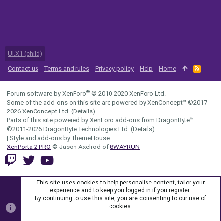
UI.X1 (child)
Contact us
Terms and rules
Privacy policy
Help
Home
R
S
S
®
Forum software by XenForo
© 2010-2020 XenForo Ltd.
Some of the add-ons on this site are powered by
XenConcept™
©2017-
2026
XenConcept Ltd. (
Details
)
Parts of this site powered by
XenForo add-ons from DragonByte™
©2011-2026
DragonByte Technologies Ltd.
(
Details
)
|
Style and add-ons by ThemeHouse
XenPorta 2 PRO
© Jason Axelrod of
8WAYRUN
This site uses cookies to help personalise content, tailor your
experience and to keep you logged in if you register.
By continuing to use this site, you are consenting to our use of
cookies.