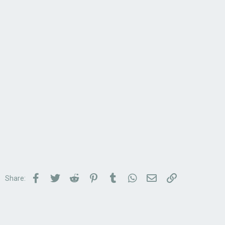
Facebook
Twitter
Reddit
Pinterest
Tumblr
WhatsApp
Email
Link
Share: