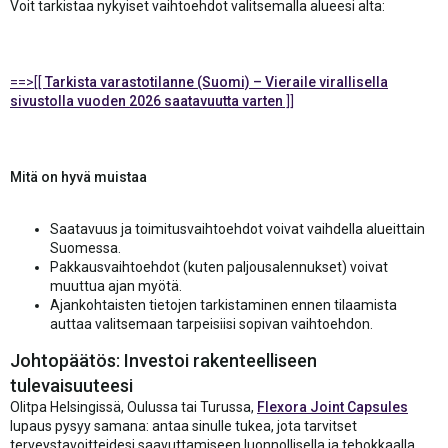
Voit tarkistaa nykyiset vaihtoehdot valitsemalla alueesi alta:
==>[[
Tarkista varastotilanne (Suomi) – Vieraile virallisella
sivustolla vuoden 2026 saatavuutta varten
]]
Mitä on hyvä muistaa
Saatavuus ja toimitusvaihtoehdot voivat vaihdella alueittain
Suomessa.
Pakkausvaihtoehdot (kuten paljousalennukset) voivat
muuttua ajan myötä.
Ajankohtaisten tietojen tarkistaminen ennen tilaamista
auttaa valitsemaan tarpeisiisi sopivan vaihtoehdon.
Johtopäätös: Investoi rakenteelliseen
tulevaisuuteesi
Olitpa Helsingissä, Oulussa tai Turussa,
Flexora Joint Capsules
lupaus pysyy samana: antaa sinulle tukea, jota tarvitset
terveystavoitteidesi saavuttamiseen luonnollisella ja tehokkaalla