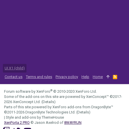
UI.X1 (child)
Contact us
Terms and rules
Privacy policy
Help
Home
R
S
S
®
Forum software by XenForo
© 2010-2020 XenForo Ltd.
Some of the add-ons on this site are powered by
XenConcept™
©2017-
2026
XenConcept Ltd. (
Details
)
Parts of this site powered by
XenForo add-ons from DragonByte™
©2011-2026
DragonByte Technologies Ltd.
(
Details
)
|
Style and add-ons by ThemeHouse
XenPorta 2 PRO
© Jason Axelrod of
8WAYRUN