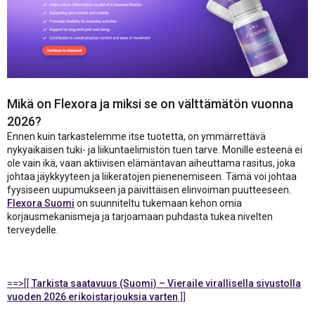
Mikä on Flexora ja miksi se on välttämätön vuonna
2026?
Ennen kuin tarkastelemme itse tuotetta, on ymmärrettävä
nykyaikaisen tuki- ja liikuntaelimistön tuen tarve. Monille esteenä ei
ole vain ikä, vaan aktiivisen elämäntavan aiheuttama rasitus, joka
johtaa jäykkyyteen ja liikeratojen pienenemiseen. Tämä voi johtaa
fyysiseen uupumukseen ja päivittäisen elinvoiman puutteeseen.
Flexora Suomi
on suunniteltu tukemaan kehon omia
korjausmekanismeja ja tarjoamaan puhdasta tukea nivelten
terveydelle.
==>[[
Tarkista saatavuus (Suomi) – Vieraile virallisella sivustolla
vuoden 2026 erikoistarjouksia varten
]]