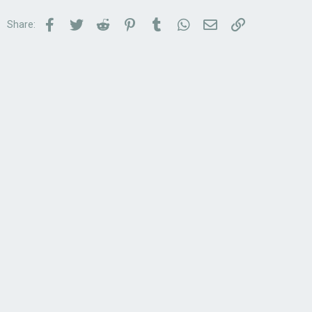
Facebook
Twitter
Reddit
Pinterest
Tumblr
WhatsApp
Email
Link
Share: