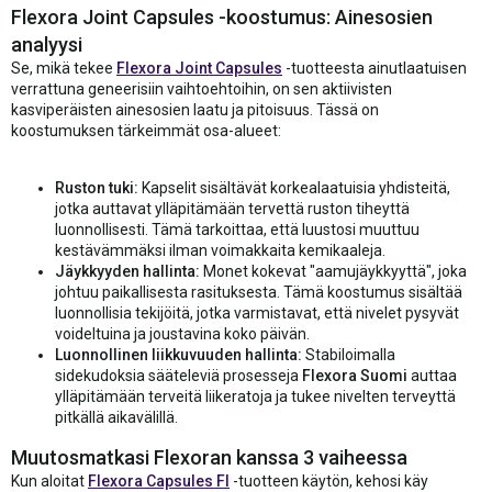
Flexora Joint Capsules -koostumus: Ainesosien
analyysi
Se, mikä tekee
Flexora Joint Capsules
-tuotteesta ainutlaatuisen
verrattuna geneerisiin vaihtoehtoihin, on sen aktiivisten
kasviperäisten ainesosien laatu ja pitoisuus. Tässä on
koostumuksen tärkeimmät osa-alueet:
Ruston tuki:
Kapselit sisältävät korkealaatuisia yhdisteitä,
jotka auttavat ylläpitämään tervettä ruston tiheyttä
luonnollisesti. Tämä tarkoittaa, että luustosi muuttuu
kestävämmäksi ilman voimakkaita kemikaaleja.
Jäykkyyden hallinta:
Monet kokevat "aamujäykkyyttä", joka
johtuu paikallisesta rasituksesta. Tämä koostumus sisältää
luonnollisia tekijöitä, jotka varmistavat, että nivelet pysyvät
voideltuina ja joustavina koko päivän.
Luonnollinen liikkuvuuden hallinta:
Stabiloimalla
sidekudoksia sääteleviä prosesseja
Flexora Suomi
auttaa
ylläpitämään terveitä liikeratoja ja tukee nivelten terveyttä
pitkällä aikavälillä.
Muutosmatkasi Flexoran kanssa 3 vaiheessa
Kun aloitat
Flexora Capsules FI
-tuotteen käytön, kehosi käy