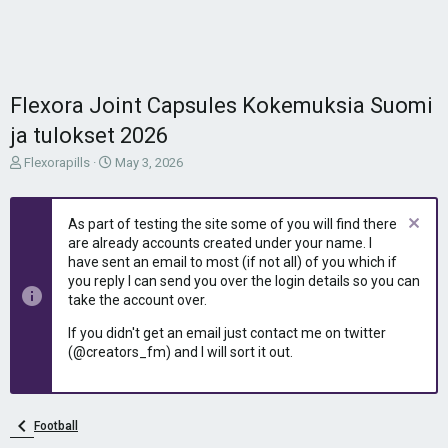
Flexora Joint Capsules Kokemuksia Suomi
ja tulokset 2026
T
S
Flexorapills
May 3, 2026
h
t
r
a
e
r
As part of testing the site some of you will find there
a
t
are already accounts created under your name. I
d
d
have sent an email to most (if not all) of you which if
s
a
you reply I can send you over the login details so you can
t
t
take the account over.
a
e
r
If you didn't get an email just contact me on twitter
t
(@creators_fm) and I will sort it out.
e
r
Football