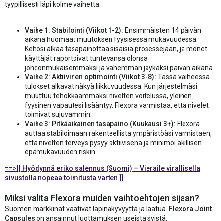
tyypillisesti läpi kolme vaihetta:
Vaihe 1: Stabilointi (Viikot 1-2):
Ensimmäisten 14 päivän
aikana huomaat muutoksen fyysisessä mukavuudessa.
Kehosi alkaa tasapainottaa sisäisiä prosessejaan, ja monet
käyttäjät raportoivat tuntevansa olonsa
johdonmukaisemmaksi ja vähemmän jäykäksi päivän aikana.
Vaihe 2: Aktiivinen optimointi (Viikot 3-8):
Tässä vaiheessa
tulokset alkavat näkyä liikkuvuudessa. Kun järjestelmäsi
muuttuu tehokkaammaksi nivelten voitelussa, yleinen
fyysinen vapautesi lisääntyy. Flexora varmistaa, että nivelet
toimivat sujuvammin.
Vaihe 3: Pitkäaikainen tasapaino (Kuukausi 3+):
Flexora
auttaa stabiloimaan rakenteellista ympäristöäsi varmistaen,
että nivelten terveys pysyy aktiivisena ja minimoi äkillisen
epämukavuuden riskin.
==>[[
Hyödynnä erikoisalennus (Suomi) – Vieraile virallisella
sivustolla nopeaa toimitusta varten
]]
Miksi valita Flexora muiden vaihtoehtojen sijaan?
Suomen markkinat vaativat läpinäkyvyyttä ja laatua.
Flexora Joint
Capsules
on ansainnut luottamuksen useista syistä: