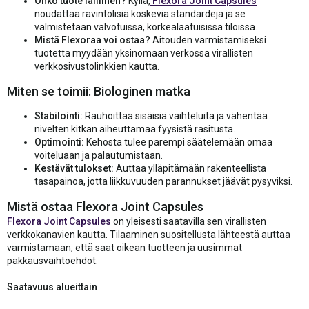
Onko tuote laillinen?
Kyllä,
Flexora Joint Capsules
noudattaa ravintolisiä koskevia standardeja ja se
valmistetaan valvotuissa, korkealaatuisissa tiloissa.
Mistä Flexoraa voi ostaa?
Aitouden varmistamiseksi
tuotetta myydään yksinomaan verkossa virallisten
verkkosivustolinkkien kautta.
Miten se toimii: Biologinen matka
Stabilointi:
Rauhoittaa sisäisiä vaihteluita ja vähentää
nivelten kitkan aiheuttamaa fyysistä rasitusta.
Optimointi:
Kehosta tulee parempi säätelemään omaa
voiteluaan ja palautumistaan.
Kestävät tulokset:
Auttaa ylläpitämään rakenteellista
tasapainoa, jotta liikkuvuuden parannukset jäävät pysyviksi.
Mistä ostaa Flexora Joint Capsules
Flexora Joint Capsules
on yleisesti saatavilla sen virallisten
verkkokanavien kautta. Tilaaminen suositellusta lähteestä auttaa
varmistamaan, että saat oikean tuotteen ja uusimmat
pakkausvaihtoehdot.
Saatavuus alueittain