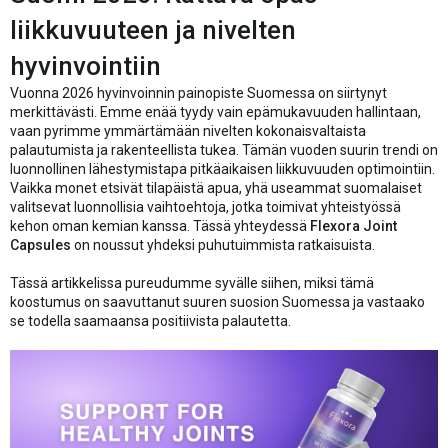
liikkuvuuteen ja nivelten
hyvinvointiin
Vuonna 2026 hyvinvoinnin painopiste Suomessa on siirtynyt
merkittävästi. Emme enää tyydy vain epämukavuuden hallintaan,
vaan pyrimme ymmärtämään nivelten kokonaisvaltaista
palautumista ja rakenteellista tukea. Tämän vuoden suurin trendi on
luonnollinen lähestymistapa pitkäaikaisen liikkuvuuden optimointiin.
Vaikka monet etsivät tilapäistä apua, yhä useammat suomalaiset
valitsevat luonnollisia vaihtoehtoja, jotka toimivat yhteistyössä
kehon oman kemian kanssa. Tässä yhteydessä
Flexora Joint
Capsules
on noussut yhdeksi puhutuimmista ratkaisuista.
Tässä artikkelissa pureudumme syvälle siihen, miksi tämä
koostumus on saavuttanut suuren suosion Suomessa ja vastaako
se todella saamaansa positiivista palautetta.