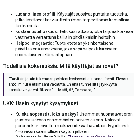
Luonnollinen profiili:
Käyttäjät suosivat puhtaita tuotteita,
jotka käyttävät kasviuutteita ilman tarpeettomia kemiallisia
täyteaineita.
Kustannustehokkuus:
Tehokas ratkaisu, joka tarjoaa korkeaa
vastinetta verrattuna kalliisiin pitkäaikaisiin hoitoihin.
Helppo integraatio:
Tuote otetaan yksinkertaisena
päivittäisenä annoksena, joka sopii helposti kiireiseen
suomalaiseen elämäntapaan.
Todellisia kokemuksia: Mitä käyttäjät sanovat?
"Tarvitsin jotain tukemaan polvieni hyvinvointia luonnollisesti. Flexora
antoi minulle etsimääni vakautta. En enää tunne sitä jäykkyyttä
aamukävelyideni jälkeen." –
Matti, 62, Tampere, FI.
UKK: Usein kysytyt kysymykset
Kuinka nopeasti tuloksia näkyy?
Useimmat huomaavat eron
joustavuudessa ensimmäisten päivien aikana. Näkyvät
parannukset nivelten mukavuudessa havaitaan tyypillisesti
4–6 viikon säännöllisen käytön jälkeen.