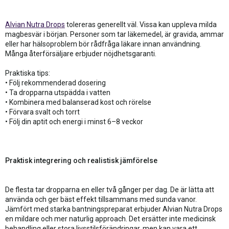
Alvian Nutra Drops
tolereras generellt väl. Vissa kan uppleva milda
magbesvär i början. Personer som tar läkemedel, är gravida, ammar
eller har hälsoproblem bör rådfråga läkare innan användning.
Många återförsäljare erbjuder nöjdhetsgaranti.
Praktiska tips:
• Följ rekommenderad dosering
• Ta dropparna utspädda i vatten
• Kombinera med balanserad kost och rörelse
• Förvara svalt och torrt
• Följ din aptit och energi i minst 6–8 veckor
Praktisk integrering och realistisk jämförelse
De flesta tar dropparna en eller två gånger per dag. De är lätta att
använda och ger bäst effekt tillsammans med sunda vanor.
Jämfört med starka bantningspreparat erbjuder Alvian Nutra Drops
en mildare och mer naturlig approach. Det ersätter inte medicinsk
behandling eller stora livsstilsförändringar, men kan vara ett