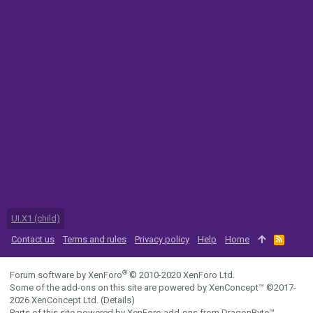
UI.X1 (child)
Contact us
Terms and rules
Privacy policy
Help
Home
R
S
S
®
Forum software by XenForo
© 2010-2020 XenForo Ltd.
Some of the add-ons on this site are powered by
XenConcept™
©2017-
2026
XenConcept Ltd. (
Details
)
Parts of this site powered by
XenForo add-ons from DragonByte™