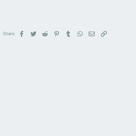
Facebook
Twitter
Reddit
Pinterest
Tumblr
WhatsApp
Email
Link
Share: