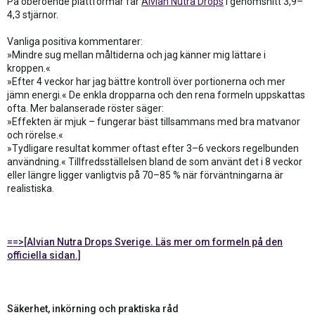
På oberoende plattformar får
Alvian Nutra Drops
i genomsnitt 3,9–
4,3 stjärnor.
Vanliga positiva kommentarer:
»Mindre sug mellan måltiderna och jag känner mig lättare i
kroppen.«
»Efter 4 veckor har jag bättre kontroll över portionerna och mer
jämn energi.« De enkla dropparna och den rena formeln uppskattas
ofta. Mer balanserade röster säger:
»Effekten är mjuk – fungerar bäst tillsammans med bra matvanor
och rörelse.«
»Tydligare resultat kommer oftast efter 3–6 veckors regelbunden
användning.« Tillfredsställelsen bland de som använt det i 8 veckor
eller längre ligger vanligtvis på 70–85 % när förväntningarna är
realistiska.
==>[Alvian Nutra Drops Sverige. Läs mer om formeln på den
officiella sidan.]
Säkerhet, inkörning och praktiska råd