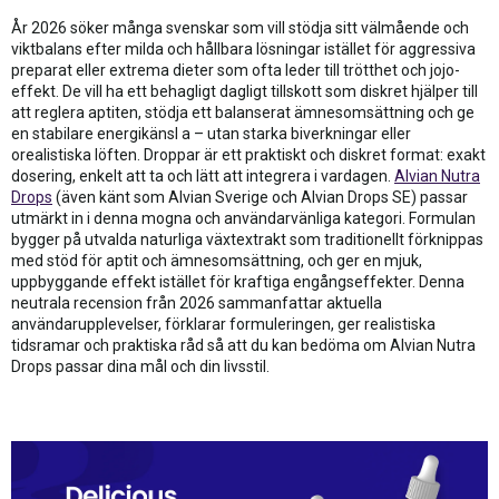
År 2026 söker många svenskar som vill stödja sitt välmående och
viktbalans efter milda och hållbara lösningar istället för aggressiva
preparat eller extrema dieter som ofta leder till trötthet och jojo-
effekt. De vill ha ett behagligt dagligt tillskott som diskret hjälper till
att reglera aptiten, stödja ett balanserat ämnesomsättning och ge
en stabilare energikänsl a – utan starka biverkningar eller
orealistiska löften. Droppar är ett praktiskt och diskret format: exakt
dosering, enkelt att ta och lätt att integrera i vardagen.
Alvian Nutra
Drops
(även känt som Alvian Sverige och Alvian Drops SE) passar
utmärkt in i denna mogna och användarvänliga kategori. Formulan
bygger på utvalda naturliga växtextrakt som traditionellt förknippas
med stöd för aptit och ämnesomsättning, och ger en mjuk,
uppbyggande effekt istället för kraftiga engångseffekter. Denna
neutrala recension från 2026 sammanfattar aktuella
användarupplevelser, förklarar formuleringen, ger realistiska
tidsramar och praktiska råd så att du kan bedöma om Alvian Nutra
Drops passar dina mål och din livsstil.