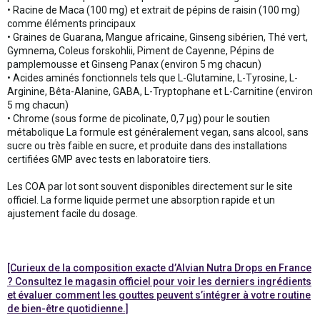
• Racine de Maca (100 mg) et extrait de pépins de raisin (100 mg)
comme éléments principaux
• Graines de Guarana, Mangue africaine, Ginseng sibérien, Thé vert,
Gymnema, Coleus forskohlii, Piment de Cayenne, Pépins de
pamplemousse et Ginseng Panax (environ 5 mg chacun)
• Acides aminés fonctionnels tels que L-Glutamine, L-Tyrosine, L-
Arginine, Bêta-Alanine, GABA, L-Tryptophane et L-Carnitine (environ
5 mg chacun)
• Chrome (sous forme de picolinate, 0,7 µg) pour le soutien
métabolique La formule est généralement vegan, sans alcool, sans
sucre ou très faible en sucre, et produite dans des installations
certifiées GMP avec tests en laboratoire tiers.
Les COA par lot sont souvent disponibles directement sur le site
officiel. La forme liquide permet une absorption rapide et un
ajustement facile du dosage.
[Curieux de la composition exacte d’Alvian Nutra Drops en France
? Consultez le magasin officiel pour voir les derniers ingrédients
et évaluer comment les gouttes peuvent s’intégrer à votre routine
de bien-être quotidienne.]