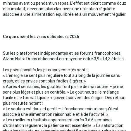
minutes avant ou pendant un repas. L’effet est décrit comme doux
et cumulatif, devenant plus clair avec une utilisation régulière
associée à une alimentation équilibrée et à un mouvement régulier.
Ce que disent les vrais utilisateurs 2026
Sur les plateformes indépendantes et les forums francophones,
Alvian Nutra Drops obtiennent en moyenne entre 3,9 et 4,3 étoiles.
Les points positifs les plus souvent cités sont :
« L’énergie se sent plus régulière tout au long de la journée sans
crash, et les envies sont plus faciles à gérer. »
« Après 4 semaines, les gouttes font partie de ma routine – je me
sens plus léger et plus en contrôle. » Le goût neutre, le mélange
facile et le format liquide reçoivent souvent des éloges. Des retours
plus mesurés notent :
« Le soutien est doux et gentil – il fonctionne mieux lorsqu’il est
associé à une alimentation raisonnable et à de l’activité. »
« Les meilleurs résultats apparaissent après 3 à 6 semaines
d’utilisation régulière ; la patience est essentielle. » La satisfaction
chez les utilisateurs constants pendant 8 semaines ou plus se situe