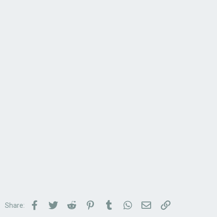
Facebook
Twitter
Reddit
Pinterest
Tumblr
WhatsApp
Email
Link
Share: