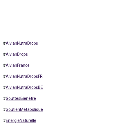
#
AlvianNutraDrops
#
AlvianDrops
#
AlvianFrance
#
AlvianNutraDropsFR
#
AlvianNutraDropsBE
#
GouttesBienêtre
#
SoutienMétabolique
#
ÉnergieNaturelle