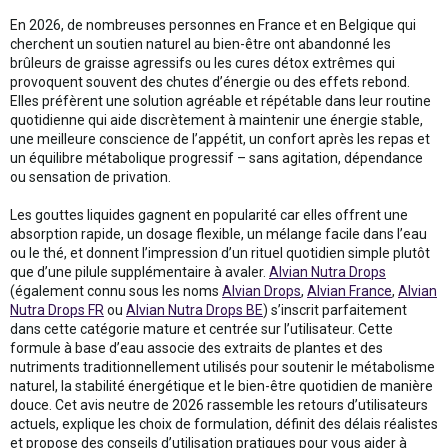
En 2026, de nombreuses personnes en France et en Belgique qui
cherchent un soutien naturel au bien-être ont abandonné les
brûleurs de graisse agressifs ou les cures détox extrêmes qui
provoquent souvent des chutes d’énergie ou des effets rebond.
Elles préfèrent une solution agréable et répétable dans leur routine
quotidienne qui aide discrètement à maintenir une énergie stable,
une meilleure conscience de l’appétit, un confort après les repas et
un équilibre métabolique progressif – sans agitation, dépendance
ou sensation de privation.
Les gouttes liquides gagnent en popularité car elles offrent une
absorption rapide, un dosage flexible, un mélange facile dans l’eau
ou le thé, et donnent l’impression d’un rituel quotidien simple plutôt
que d’une pilule supplémentaire à avaler.
Alvian Nutra Drops
(également connu sous les noms
Alvian Drops
,
Alvian France
,
Alvian
Nutra Drops FR
ou
Alvian Nutra Drops BE
) s’inscrit parfaitement
dans cette catégorie mature et centrée sur l’utilisateur. Cette
formule à base d’eau associe des extraits de plantes et des
nutriments traditionnellement utilisés pour soutenir le métabolisme
naturel, la stabilité énergétique et le bien-être quotidien de manière
douce. Cet avis neutre de 2026 rassemble les retours d’utilisateurs
actuels, explique les choix de formulation, définit des délais réalistes
et propose des conseils d’utilisation pratiques pour vous aider à