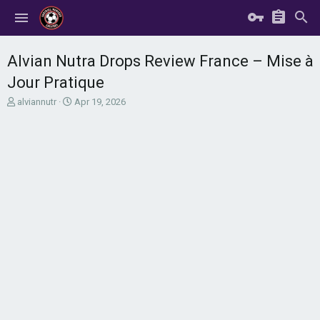
Alvian Nutra Drops Review France – Mise à
Jour Pratique
T
S
alviannutr
Apr 19, 2026
h
t
r
a
e
r
a
t
d
d
s
a
t
t
a
e
r
t
e
r