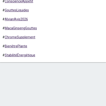
#
ConscienceAppétit
#
GouttesLiquides
#
AlvianAvis2026
#
MacaGinsengGouttes
#
ChromeSupplement
#
BienêtrePlante
#
StabilitéÉnergétique