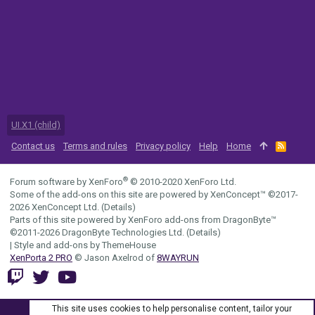
UI.X1 (child)
Contact us
Terms and rules
Privacy policy
Help
Home
R
S
S
®
Forum software by XenForo
© 2010-2020 XenForo Ltd.
Some of the add-ons on this site are powered by
XenConcept™
©2017-
2026
XenConcept Ltd. (
Details
)
Parts of this site powered by
XenForo add-ons from DragonByte™
©2011-2026
DragonByte Technologies Ltd.
(
Details
)
|
Style and add-ons by ThemeHouse
XenPorta 2 PRO
© Jason Axelrod of
8WAYRUN
This site uses cookies to help personalise content, tailor your