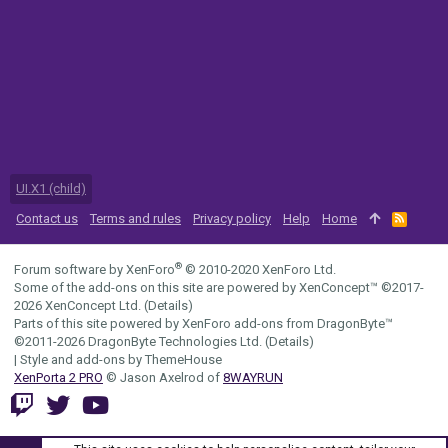
UI.X1 (child)
Contact us
Terms and rules
Privacy policy
Help
Home
R
S
S
®
Forum software by XenForo
© 2010-2020 XenForo Ltd.
Some of the add-ons on this site are powered by
XenConcept™
©2017-
2026
XenConcept Ltd. (
Details
)
Parts of this site powered by
XenForo add-ons from DragonByte™
©2011-2026
DragonByte Technologies Ltd.
(
Details
)
|
Style and add-ons by ThemeHouse
XenPorta 2 PRO
© Jason Axelrod of
8WAYRUN