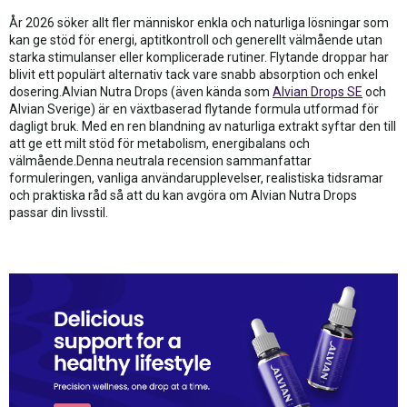
År 2026 söker allt fler människor enkla och naturliga lösningar som
kan ge stöd för energi, aptitkontroll och generellt välmående utan
starka stimulanser eller komplicerade rutiner. Flytande droppar har
blivit ett populärt alternativ tack vare snabb absorption och enkel
dosering.Alvian Nutra Drops (även kända som
Alvian Drops SE
och
Alvian Sverige) är en växtbaserad flytande formula utformad för
dagligt bruk. Med en ren blandning av naturliga extrakt syftar den till
att ge ett milt stöd för metabolism, energibalans och
välmående.Denna neutrala recension sammanfattar
formuleringen, vanliga användarupplevelser, realistiska tidsramar
och praktiska råd så att du kan avgöra om Alvian Nutra Drops
passar din livsstil.