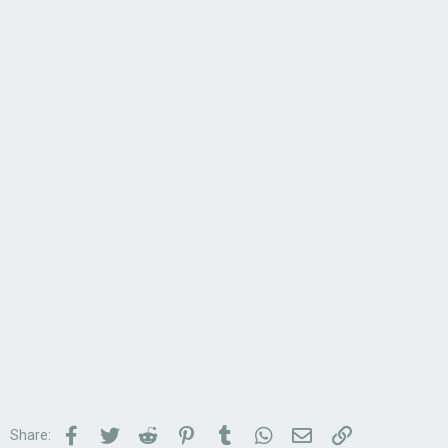
Facebook
Twitter
Reddit
Pinterest
Tumblr
WhatsApp
Email
Link
Share: