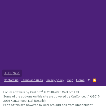
UI.X1 (child)
Contact us
Terms and rules
Privacy policy
Help
Home
R
S
S
®
Forum software by XenForo
© 2010-2020 XenForo Ltd.
Some of the add-ons on this site are powered by
XenConcept™
©2017-
2026
XenConcept Ltd. (
Details
)
Parts of this site powered by
XenForo add-ons from DragonByte™