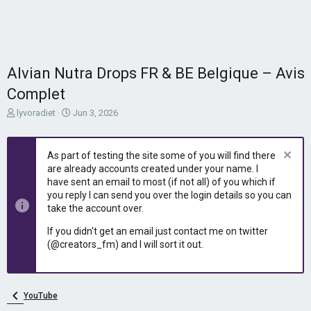
Alvian Nutra Drops FR & BE Belgique – Avis
Complet
T
S
lyvoradiet
Jun 3, 2026
h
t
r
a
e
r
As part of testing the site some of you will find there
a
t
are already accounts created under your name. I
d
d
have sent an email to most (if not all) of you which if
s
a
you reply I can send you over the login details so you can
t
t
take the account over.
a
e
r
If you didn't get an email just contact me on twitter
t
(@creators_fm) and I will sort it out.
e
r
YouTube