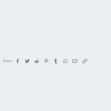
Facebook
Twitter
Reddit
Pinterest
Tumblr
WhatsApp
Email
Link
Share: