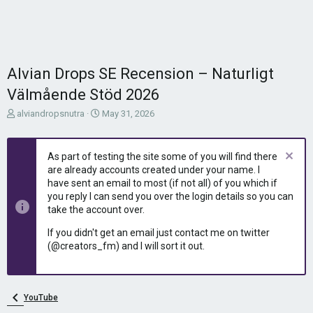
Alvian Drops SE Recension – Naturligt
Välmående Stöd 2026
T
S
alviandropsnutra
May 31, 2026
h
t
r
a
e
r
As part of testing the site some of you will find there
a
t
are already accounts created under your name. I
d
d
have sent an email to most (if not all) of you which if
s
a
you reply I can send you over the login details so you can
t
t
take the account over.
a
e
r
If you didn't get an email just contact me on twitter
t
(@creators_fm) and I will sort it out.
e
r
YouTube