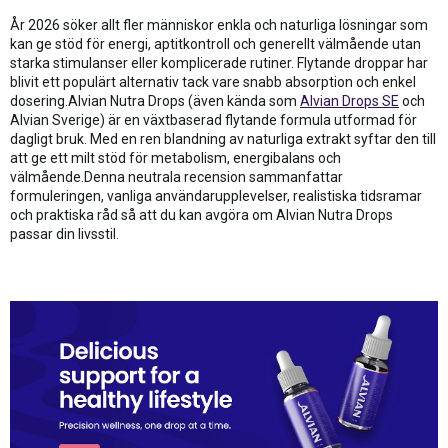
År 2026 söker allt fler människor enkla och naturliga lösningar som
kan ge stöd för energi, aptitkontroll och generellt välmående utan
starka stimulanser eller komplicerade rutiner. Flytande droppar har
blivit ett populärt alternativ tack vare snabb absorption och enkel
dosering.Alvian Nutra Drops (även kända som
Alvian Drops SE
och
Alvian Sverige) är en växtbaserad flytande formula utformad för
dagligt bruk. Med en ren blandning av naturliga extrakt syftar den till
att ge ett milt stöd för metabolism, energibalans och
välmående.Denna neutrala recension sammanfattar
formuleringen, vanliga användarupplevelser, realistiska tidsramar
och praktiska råd så att du kan avgöra om Alvian Nutra Drops
passar din livsstil.