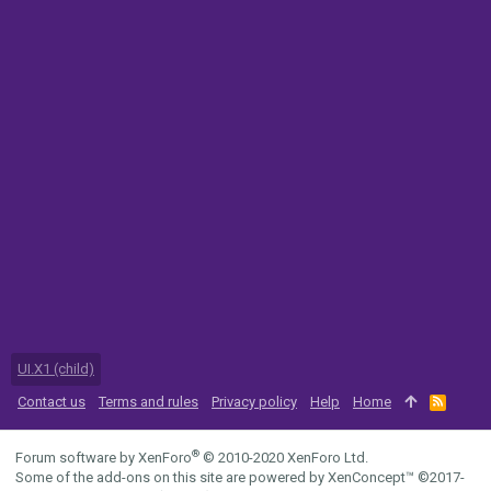
UI.X1 (child)
Contact us
Terms and rules
Privacy policy
Help
Home
R
S
S
®
Forum software by XenForo
© 2010-2020 XenForo Ltd.
Some of the add-ons on this site are powered by
XenConcept™
©2017-