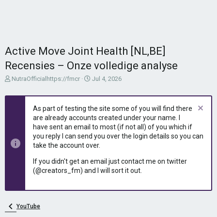
Active Move Joint Health [NL,BE]
Recensies – Onze volledige analyse
T
S
NutraOfficialhttps://fmcr
Jul 4, 2026
h
t
r
a
e
r
As part of testing the site some of you will find there
a
t
are already accounts created under your name. I
d
d
have sent an email to most (if not all) of you which if
s
a
you reply I can send you over the login details so you can
t
t
take the account over.
a
e
r
If you didn't get an email just contact me on twitter
t
(@creators_fm) and I will sort it out.
e
r
YouTube