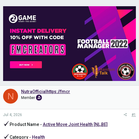
NutraOfficialhttps://fmcr
N
Member
Jul 4, 2026
#1
Product Name -
Active Move Joint Health [NL,BE]
Category -
Health